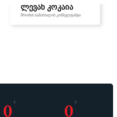
ლევან კოკაია
ᲨᲠᲝᲛᲘᲡ ᲡᲐᲛᲐᲠᲗᲚᲘᲡ ᲙᲝᲜᲡᲣᲚᲢᲐᲜᲢᲘ
+
+
0
0