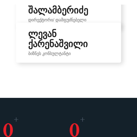
ირინა
შალამბერიძე
ᲓᲘᲠᲔᲥᲢᲝᲠᲘ/ ᲓᲐᲛᲤᲣᲫᲜᲔᲑᲔᲚᲘ
ლევან
ქარენაშვილი
ᲑᲘᲖᲜᲔᲡ ᲙᲝᲜᲡᲣᲚᲢᲐᲜᲢᲘ
+
+
0
0