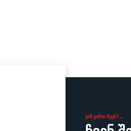
ᲕᲘᲜ ᲕᲐᲠᲗ ᲩᲕᲔᲜ?