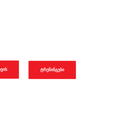
რი რესურსები
ვის
ᲕᲘᲡ
ᲢᲠᲔᲜᲘᲜᲒᲔᲑᲘ