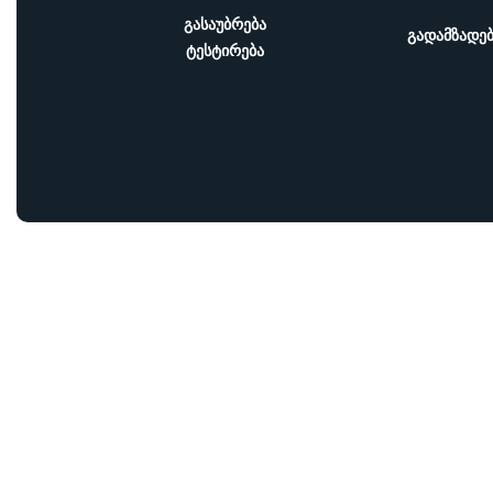
ᲒᲐᲡᲐᲣᲑᲠᲔᲑᲐ
ᲒᲐᲓᲐᲛᲖᲐᲓᲔ
ᲢᲔᲡᲢᲘᲠᲔᲑᲐ