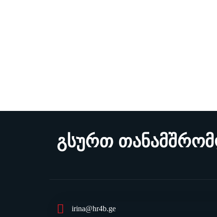
გსურთ თანამშრო
irina@hr4b.ge