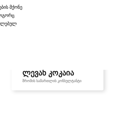
ბის მქონე
როგორც
იელებულ
ლევან კოკაია
ᲨᲠᲝᲛᲘᲡ ᲡᲐᲛᲐᲠᲗᲚᲘᲡ ᲙᲝᲜᲡᲣᲚᲢᲐᲜᲢᲘ