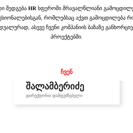
დი შედგება
HR
სფეროში მრავალწლიანი გამოცდილე
სიონალებისგან, რომლებსაც აქვთ გამოცდილება 
დუალურად, ასევე ჩვენი კომპანიის ბაზაზე განხორც
პროექტებში.
ჩვენ
ირინა
შალამბერიძე
ᲓᲘᲠᲔᲥᲢᲝᲠᲘ/ ᲓᲐᲛᲤᲣᲫᲜᲔᲑᲔᲚᲘ