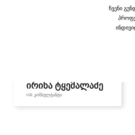
ჩვენი გუნ
პროფე
ინდივი
ირინა ტყემალაძე
HR ᲙᲝᲜᲡᲣᲚᲢᲐᲜᲢᲘ