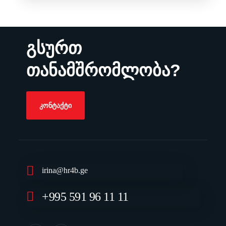
გსურთ
თანამშრომლობა?
ᲙᲝᲜᲢᲐᲥᲢᲘ
irina@hr4b.ge
+995 591 96 11 11