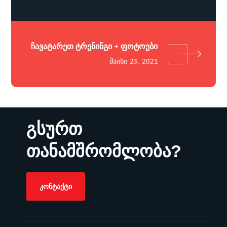
ჩავატარეთ ტრენინგი + ფოტოები
ᲛᲐᲘᲡᲘ 23, 2021
გსურთ
თანამშრომლობა?
ᲙᲝᲜᲢᲐᲥᲢᲘ