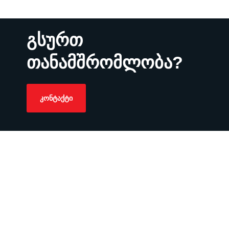
გსურთ
თანამშრომლობა?
ᲙᲝᲜᲢᲐᲥᲢᲘ
irina@hr4b.ge
+995 591 96 11 11