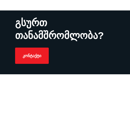
გსურთ
თანამშრომლობა?
ᲙᲝᲜᲢᲐᲥᲢᲘ
irina@hr4b.ge
+995 591 96 11 11