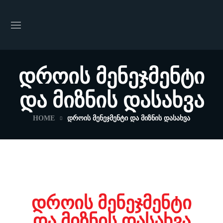
Დროის Მენეჯმენტი
Და Მიზნის Დასახვა
HOME
ᲓᲠᲝᲘᲡ ᲛᲔᲜᲔᲯᲛᲔᲜᲢᲘ ᲓᲐ ᲛᲘᲖᲜᲘᲡ ᲓᲐᲡᲐᲮᲕᲐ
დროის მენეჯმენტი
და მიზნის დასახვა