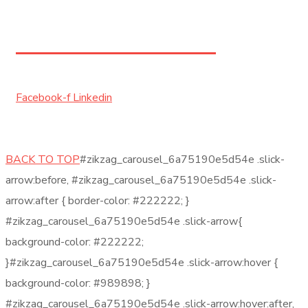
+995 591 96 11 11
Facebook-f
Linkedin
საიტის დამზადება:
INFINITY
BACK TO TOP
#zikzag_carousel_6a75190e5d54e .slick-
arrow:before, #zikzag_carousel_6a75190e5d54e .slick-
arrow:after { border-color: #222222; }
#zikzag_carousel_6a75190e5d54e .slick-arrow{
background-color: #222222;
}#zikzag_carousel_6a75190e5d54e .slick-arrow:hover {
background-color: #989898; }
#zikzag_carousel_6a75190e5d54e .slick-arrow:hover:after,