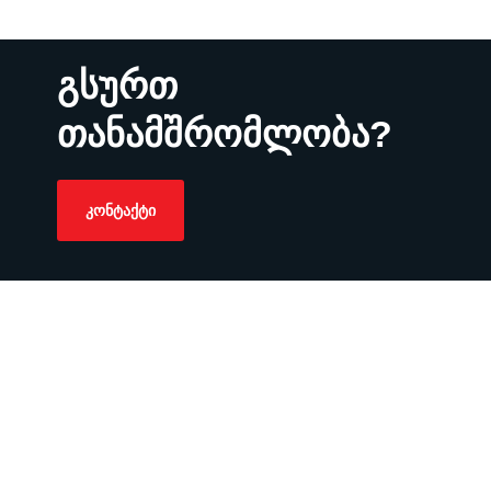
გსურთ
თანამშრომლობა?
ᲙᲝᲜᲢᲐᲥᲢᲘ
irina@hr4b.ge
+995 591 96 11 11