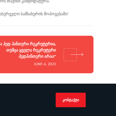
ოს თავისი კანდიდატურა.
სასურველი სამსახურის მოპოვებაში!
ა ჰედ ჰანთერი რეკრუტერია,
თუმცა ყველა რეკრუტერი
ჰედჰანთერი არაა“
JUNE 4, 2021
ᲙᲝᲜᲢᲐᲥᲢᲘ