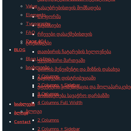
Value
გასაუბრებისთვის მომზადება
Elements
CV ფორმა
Typography
ვაკანსიები
FAQ
რჩევები დასაქმებისთვის
Page 404
ტრენინგები
BLOG
თათბირის ჩატარების ხელოვნება
Blog Listing
უკუკავშირი მართვაში
სიახლეები
დროის მენეჯმენტი და მიზნის დასახვა
2 Columns
გაყიდვები დისტრიბუციაში
2 Columns + Sidebar
ეფექტური კომუნიკაცია და მოლაპარაკებე
3 Columns
მომსახურება სავაჭრო დარბაზში
4 Columns Full Width
სიახლეები
ბლოგი
ბლოგი
2 Columns
Contact
2 Columns + Sidebar