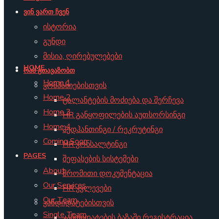
ვინ ვართ ჩვენ
ისტორია
გუნდი
მისია, ღირებულებები
HOME
რას გთავაზობთ
Home 1
კომპანიებისთვის
Home 2
ტალანტების მოძიება და შერჩევა
Home 3
HR განყოფილების აუთსორსინგი
Home 4
ჰედჰანთინგი / რეკრუტინგი
Coming Soon
HR კონსალტინგი
PAGES
შეფასების სისტემები
About
შრომითი დოკუმენტაცია
Our Services
HR კვლევები
Our Team
კანდიდატებისთვის
Single Team
კანდიდატების ბაზაში რეგისტრაცია